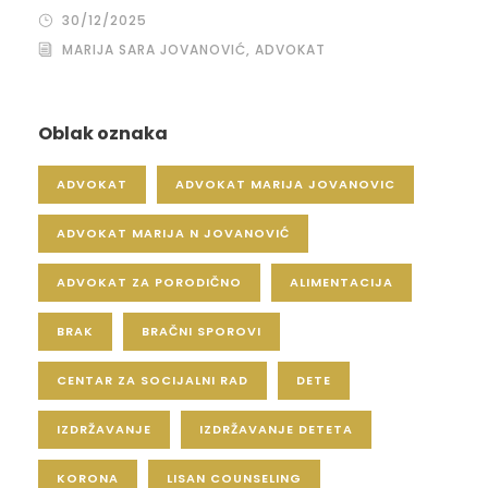
30/12/2025
MARIJA SARA JOVANOVIĆ, ADVOKAT
Oblak oznaka
ADVOKAT
ADVOKAT MARIJA JOVANOVIC
ADVOKAT MARIJA N JOVANOVIĆ
ADVOKAT ZA PORODIČNO
ALIMENTACIJA
BRAK
BRAČNI SPOROVI
CENTAR ZA SOCIJALNI RAD
DETE
IZDRŽAVANJE
IZDRŽAVANJE DETETA
KORONA
LISAN COUNSELING