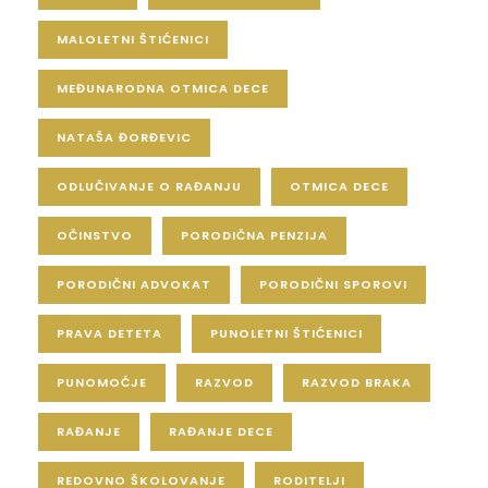
MALOLETNI ŠTIĆENICI
MEĐUNARODNA OTMICA DECE
NATAŠA ĐORĐEVIC
ODLUČIVANJE O RAĐANJU
OTMICA DECE
OČINSTVO
PORODIČNA PENZIJA
PORODIČNI ADVOKAT
PORODIČNI SPOROVI
PRAVA DETETA
PUNOLETNI ŠTIĆENICI
PUNOMOĆJE
RAZVOD
RAZVOD BRAKA
RAĐANJE
RAĐANJE DECE
REDOVNO ŠKOLOVANJE
RODITELJI