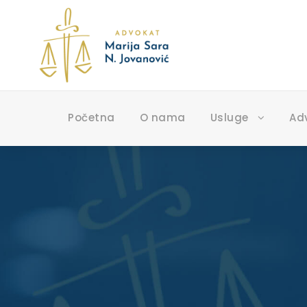
Početna
O nama
Usluge
Ad