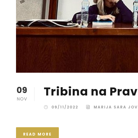
Tribina na Pra
09
NOV
09/11/2022
MARIJA SARA JO
READ MORE