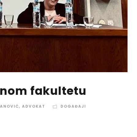
vnom fakultetu
VANOVIĆ, ADVOKAT
DOGAĐAJI