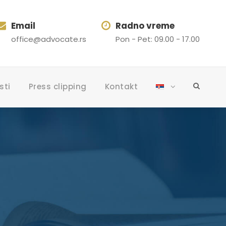
Email
Radno vreme
office@advocate.rs
Pon - Pet: 09.00 - 17.00
sti
Press clipping
Kontakt