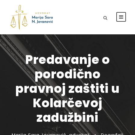
Predavanje o
porodično
pravnoj zaštiti u
Kolarčevoj
zadužbini
Marija Sara Jovanović, advokat
•
Događaji