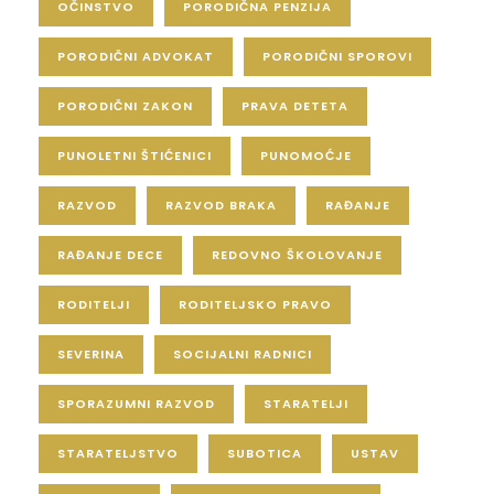
OČINSTVO
PORODIČNA PENZIJA
PORODIČNI ADVOKAT
PORODIČNI SPOROVI
PORODIČNI ZAKON
PRAVA DETETA
PUNOLETNI ŠTIĆENICI
PUNOMOĆJE
RAZVOD
RAZVOD BRAKA
RAĐANJE
RAĐANJE DECE
REDOVNO ŠKOLOVANJE
RODITELJI
RODITELJSKO PRAVO
SEVERINA
SOCIJALNI RADNICI
SPORAZUMNI RAZVOD
STARATELJI
STARATELJSTVO
SUBOTICA
USTAV