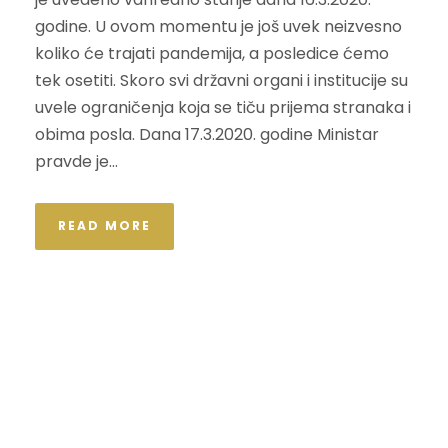
godine. U ovom momentu je još uvek neizvesno
koliko će trajati pandemija, a posledice ćemo
tek osetiti. Skoro svi državni organi i institucije su
uvele ograničenja koja se tiču prijema stranaka i
obima posla. Dana 17.3.2020. godine Ministar
pravde je...
READ MORE