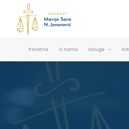
Početna
O nama
Usluge
Ad