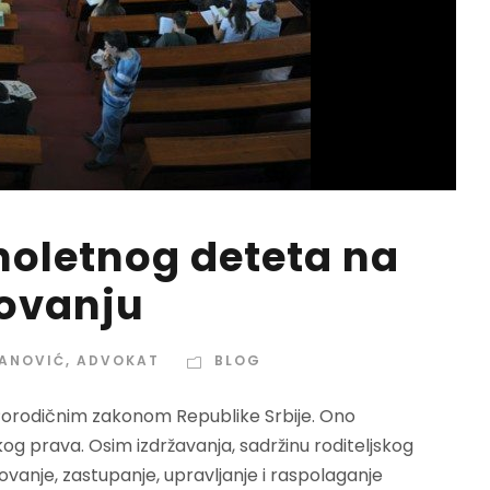
noletnog deteta na
ovanju
ANOVIĆ, ADVOKAT
BLOG
n Porodičnim zakonom Republike Srbije. Ono
og prava. Osim izdržavanja, sadržinu roditeljskog
ovanje, zastupanje, upravljanje i raspolaganje