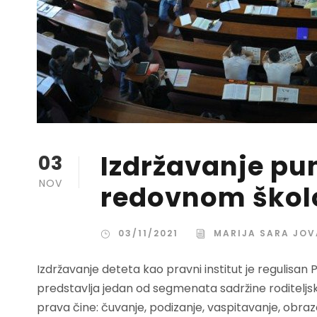
Izdržavanje pu
03
NOV
redovnom škol
03/11/2021
MARIJA SARA JOV
Izdržavanje deteta kao pravni institut je regulisa
predstavlja jedan od segmenata sadržine roditeljsk
prava čine: čuvanje, podizanje, vaspitavanje, obraz