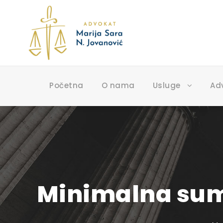
Početna
O nama
Usluge
Ad
Minimalna suma