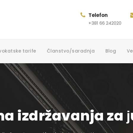
Telefon
+381 66 242020
vokatske tarife
Članstvo/saradnja
Blog
Ve
 izdržavanja za ј