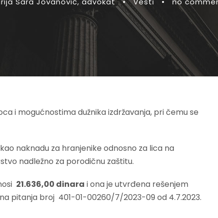
rija Sara Jovanović, advokat
•
Vesti
•
no comme
ca i mogućnostima dužnika izdržavanja, pri čemu se
 kao naknadu za hranjenike odnosno za lica na
stvo nadležno za porodičnu zaštitu.
znosi
21.636,00 dinara
i ona je utvrđena rešenjem
jalna pitanja broj 401-01-00260/7/2023-09 od 4.7.2023.