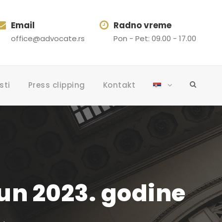
Email
Radno vreme
office@advocate.rs
Pon - Pet: 09.00 - 17.00
sti
Press clipping
Kontakt
un 2023. godine