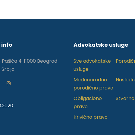
 info
Advokatske usluge
e Pašića 4, 11000 Beograd
Sve advokatske
Porodič
 Srbija
usluge
Međunarodno
Nasledn
porodično pravo
Obligaciono
Stvarno
242020
pravo
Krivično pravo