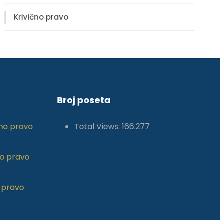
Krivično pravo
Broj poseta
no pravo
Total Views:
166.277
o pravo
 pravo