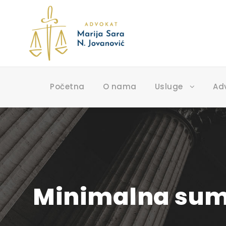
Početna
O nama
Usluge
Ad
Minimalna suma