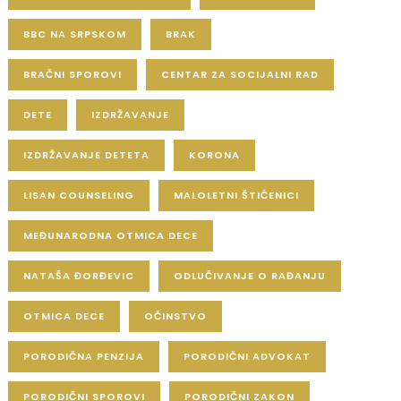
BBC NA SRPSKOM
BRAK
BRAČNI SPOROVI
CENTAR ZA SOCIJALNI RAD
DETE
IZDRŽAVANJE
IZDRŽAVANJE DETETA
KORONA
LISAN COUNSELING
MALOLETNI ŠTIĆENICI
MEĐUNARODNA OTMICA DECE
NATAŠA ĐORĐEVIC
ODLUČIVANJE O RAĐANJU
OTMICA DECE
OČINSTVO
PORODIČNA PENZIJA
PORODIČNI ADVOKAT
PORODIČNI SPOROVI
PORODIČNI ZAKON