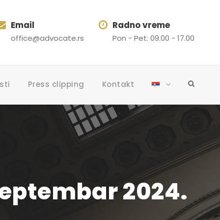
Email
Radno vreme
office@advocate.rs
Pon - Pet: 09.00 - 17.00
sti
Press clipping
Kontakt
septembar 2024.