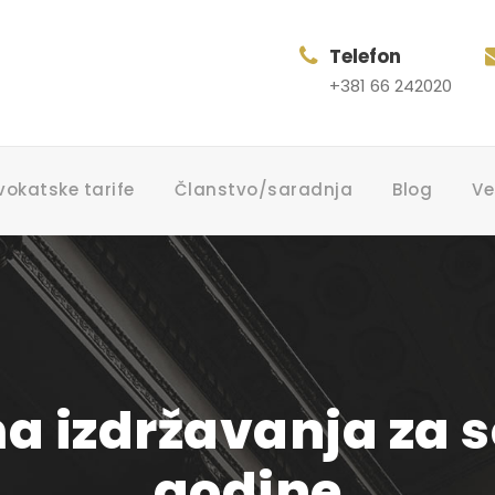
Telefon
+381 66 242020
vokatske tarife
Članstvo/saradnja
Blog
Ve
 izdržavanja za 
godine