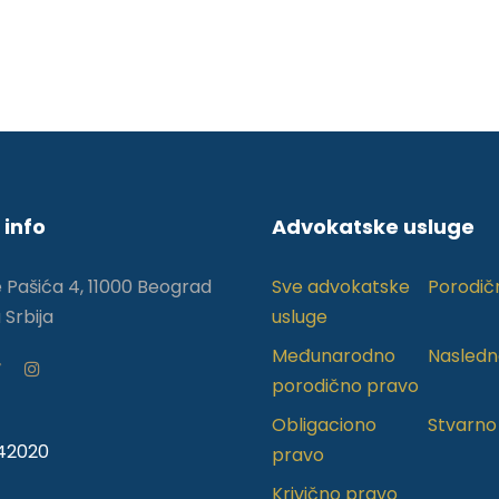
 info
Advokatske usluge
e Pašića 4, 11000 Beograd
Sve advokatske
Porodič
 Srbija
usluge
Međunarodno
Nasledn
porodično pravo
Obligaciono
Stvarno
242020
pravo
Krivično pravo