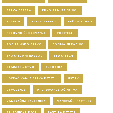
PRAVA DETETA
PUNOLETNI ŠTIĆENICI
RAZVOD
RAZVOD BRAKA
RAĐANJE DECE
REDOVNO ŠKOLOVANJE
RODITELJI
RODITELJSKO PRAVO
SOCIJALNI RADNICI
SPORAZUMNI RAZVOD
STARATELJI
STARATELJSTVO
SUBOTICA
USKRAĆIVANJE PRAVA DETETU
USTAV
USVOJENJE
UTVRĐIVANJE OČINSTVA
VANBRAČNA ZAJEDNICA
VANBRAČNI PARTNER
ZAJEDNIČKA DECA
ZAŠTITA DETETA