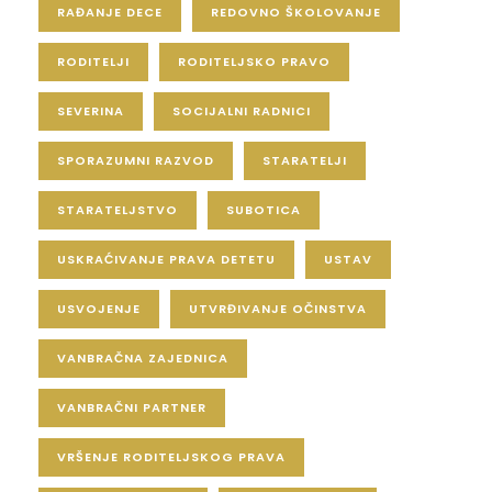
RAĐANJE DECE
REDOVNO ŠKOLOVANJE
RODITELJI
RODITELJSKO PRAVO
SEVERINA
SOCIJALNI RADNICI
SPORAZUMNI RAZVOD
STARATELJI
STARATELJSTVO
SUBOTICA
USKRAĆIVANJE PRAVA DETETU
USTAV
USVOJENJE
UTVRĐIVANJE OČINSTVA
VANBRAČNA ZAJEDNICA
VANBRAČNI PARTNER
VRŠENJE RODITELJSKOG PRAVA