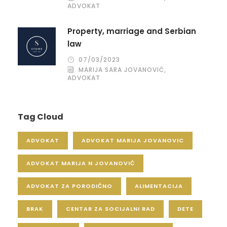
ADVOKAT
Property, marriage and Serbian
law
07/03/2023
MARIJA SARA JOVANOVIĆ,
ADVOKAT
Tag Cloud
ADVOKAT
ADVOKAT MARIJA JOVANOVIC
ADVOKAT MARIJA N JOVANOVIĆ
ADVOKAT ZA PORODIČNO
ALIMENTACIJA
BRAK
CENTAR ZA SOCIJALNI RAD
DETE