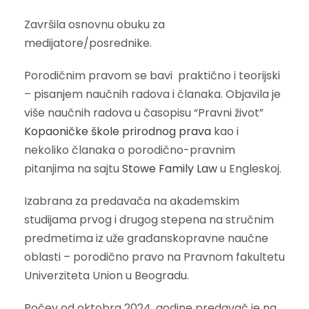
Završila osnovnu obuku za
medijatore/posrednike.
Porodičnim pravom se bavi praktično i teorijski
– pisanjem naučnih radova i članaka. Objavila je
više naučnih radova u časopisu “Pravni život”
Kopaoničke škole prirodnog prava
kao i
nekoliko članaka o porodično-pravnim
pitanjima na sajtu
Stowe Family Law
u Engleskoj.
Izabrana za predavača na akademskim
studijama prvog i drugog stepena na stručnim
predmetima iz uže građanskopravne naučne
oblasti – porodično pravo na Pravnom fakultetu
Univerziteta Union u Beogradu.
Počev od oktobra 2024. godine predavač je na