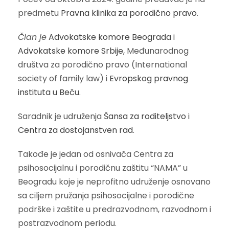
predmetu
Pravna klinika za porodično pravo
.
Član je
Advokatske komore Beograda
i
Advokatske komore Srbije
, Međunarodnog
društva za porodično pravo (International
society of family law) i
Evropskog pravnog
instituta u Beču
.
Saradnik je udruženja
Šansa za roditeljstvo
i
Centra za dostojanstven rad
.
Takođe je jedan od osnivača Centra za
psihosocijalnu i porodičnu zaštitu “NAMA” u
Beogradu koje je neprofitno udruženje osnovano
sa ciljem pružanja psihosocijalne i porodične
podrške i zaštite u predrazvodnom, razvodnom i
postrazvodnom periodu.