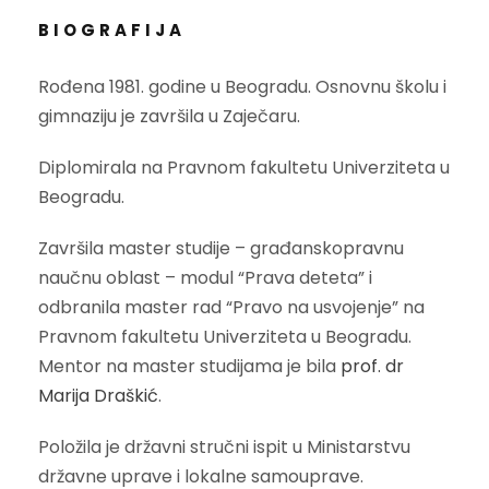
BIOGRAFIJA
Rođena 1981. godine u Beogradu. Osnovnu školu i
gimnaziju je završila u Zaječaru.
Diplomirala na Pravnom fakultetu Univerziteta u
Beogradu.
Završila master studije – građanskopravnu
naučnu oblast – modul “Prava deteta” i
odbranila master rad “Pravo na usvojenje” na
Pravnom fakultetu Univerziteta u Beogradu.
Mentor na master studijama je bila
prof. dr
Marija Draškić
.
Položila je državni stručni ispit u Ministarstvu
državne uprave i lokalne samouprave.